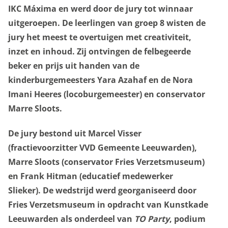
onderwijs
IKC Máxima en werd door de jury tot winnaar
uitgeroepen. De leerlingen van groep 8 wisten de
jury het meest te overtuigen met creativiteit,
over het museum
inzet en inhoud. Zij ontvingen de felbegeerde
beker en prijs uit handen van de
kinderburgemeesters Yara Azahaf en de Nora
Imani Heeres (locoburgemeester) en conservator
Marre Sloots.
De jury bestond uit
Marcel Visser
(fractievoorzitter VVD Gemeente Leeuwarden),
Marre Sloots (conservator Fries Verzetsmuseum)
en Frank Hitman (educatief medewerker
Slieker).
De wedstrijd werd georganiseerd door
Fries Verzetsmuseum in opdracht van Kunstkade
Privacy opties
Leeuwarden als onderdeel van
TO Party
, podium