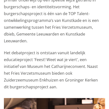
primair onderwijs op een speelse wijze getraind in
gerelateerd aan reclame.
burgerschaps- en identiteitsvorming. Het
burgerschapsproject
is één van de TOP Talent-
Marketing cookies
ontwikkelingsprogramma’s van Kunstkade en is een
Personalisatie cookies
samenwerking tussen het Fries Verzetsmuseum,
dbieb, Gemeente Leeuwarden en Kunstkade
We gebruiken marketingcookies voor personalisatie,
Leeuwarden.
waarmee we jou de meest relevante advertenties
kunnen tonen. Die aanbiedingen baseren we op wat je
Het debatproject is ontstaan vanuit landelijk
op de website bekijkt of op jouw persoonlijke interesses.
educatieproject 'Feest! Weet wat je viert', een
We maken ook gebruik van cookies van YouTube,
initiatief van Museum het Catharijneconvent. Naast
Facebook en Instagram, zodat je filmpjes en informatie
het Fries Verzetsmuseum bieden ook
kunt delen met je vrienden via social media. Stelt
Zuiderzeemuseum Enkhuizen en Groninger Kerken
toestemming in voor gepersonaliseerde advertenties.
dit burgerschapsproject aan.
Personalisatie cookies
Gedeelde klantinformatie