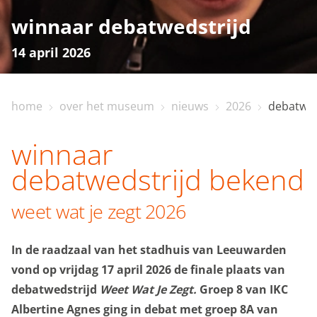
winnaar debatwedstrijd
14 april 2026
home
over het museum
nieuws
2026
debatweds
home
winnaar
bezoekinfo
debatwedstrijd bekend
weet wat je zegt 2026
te zien en te doen
In de raadzaal van het stadhuis van Leeuwarden
collectie
vond op vrijdag 17 april 2026 de finale plaats van
debatwedstrijd
Weet Wat Je Zegt.
Groep 8 van IKC
Albertine Agnes ging in debat met groep 8A van