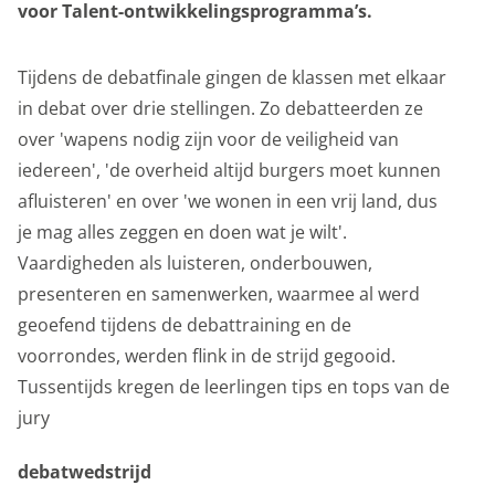
voor Talent-ontwikkelingsprogramma’s.
Dankzij cookies hoef je niet steeds dezelfde
informatie in te voeren wanneer je onze site bekijkt.
Tijdens de debatfinale gingen de klassen met elkaar
Ze geven ons ook inzicht hoe je onze site bekijkt. Zo
in debat over drie stellingen. Zo debatteerden ze
kunnen wij deze steeds beter maken.
over 'wapens nodig zijn voor de veiligheid van
Functionele cookies
iedereen', 'de overheid altijd burgers moet kunnen
afluisteren' en over 'we wonen in een vrij land, dus
Functionele cookies zijn nodig om de website goed te
je mag alles zeggen en doen wat je wilt'.
laten functioneren. Voor het opslaan van de privacy
Vaardigheden als luisteren, onderbouwen,
voorkeur, het maken van een boeking en dergelijke
presenteren en samenwerken, waarmee al werd
acties zijn deze cookies noodzakelijk.
geoefend tijdens de debattraining en de
Functionele cookies
voorrondes, werden flink in de strijd gegooid.
Analytische cookies
Tussentijds kregen de leerlingen tips en tops van de
jury
Met de analyserende cookies doen we kennis op. Deze
informatie gebruiken we om onze sites elke dag weer
debatwedstrijd
een beetje beter te maken. Het bezoekgedrag wordt