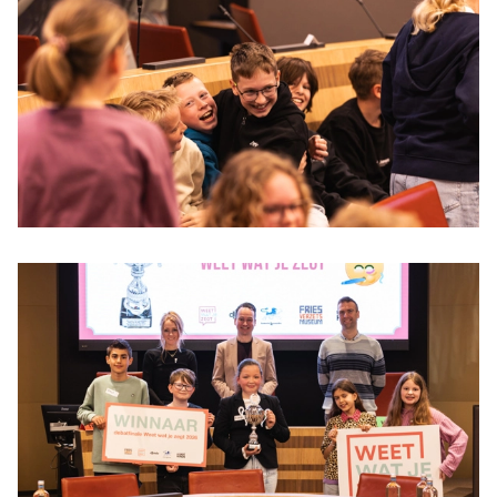
We delen jouw klantgegevens met derde partijen, om
beter inzicht te krijgen in het functioneren van de
website en onze marketingkanalen. Stelt toestemming
in voor het verzenden van gebruikersgegevens naar
Google voor online advertentiedoeleinden.
Gedeelde klantinformatie
Opslaan
Alles accepteren