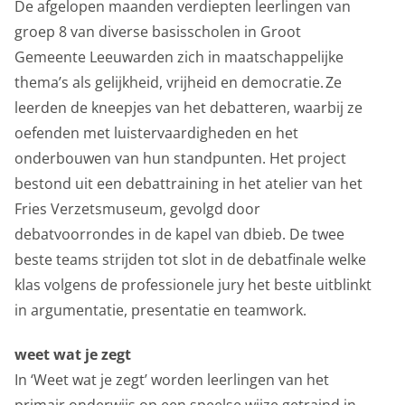
De afgelopen maanden verdiepten leerlingen van
anoniem in beeld gebracht. Maakt opslag mogelijk die
groep 8 van diverse basisscholen in Groot
de functionaliteit van de website of app ondersteunt,
Gemeente Leeuwarden zich in maatschappelijke
bijvoorbeeld taalinstellingen. Maakt opslag mogelijk,
thema’s als gelijkheid, vrijheid en democratie. Ze
zoals cookies (web) of apparaatidentificatoren (apps),
leerden de kneepjes van het debatteren, waarbij ze
gerelateerd aan analyse, bijvoorbeeld bezoekduur.
oefenden met luistervaardigheden en het
Analytische cookies
onderbouwen van hun standpunten. Het project
bestond uit een debattraining in het atelier van het
Marketing cookies
Fries Verzetsmuseum, gevolgd door
We gebruiken marketingcookies om je aanbiedingen te
debatvoorrondes in de kapel van dbieb. De twee
sturen waar je ook écht op zit te wachten. Die
beste teams strijden tot slot in de debatfinale welke
aanbiedingen baseren we op wat je op de website
klas volgens de professionele jury het beste uitblinkt
bekijkt of op jouw persoonlijke interesses. We maken
in argumentatie, presentatie en teamwork.
ook gebruik van cookies van YouTube, Facebook en
Instagram, zodat je filmpjes en informatie kunt delen
weet wat je zegt
met je vrienden via social media. Maakt opslag mogelijk,
In ‘Weet wat je zegt’ worden leerlingen van het
zoals cookies (web) of apparaatidentificatoren (apps),