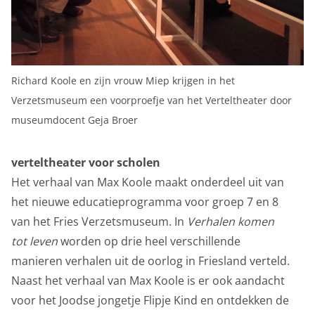
ook gebruik van cookies van YouTube, Facebook en
Instagram, zodat je filmpjes en informatie kunt delen
met je vrienden via social media. Maakt opslag mogelijk,
zoals cookies (web) of apparaatidentificatoren (apps),
Richard Koole en zijn vrouw Miep krijgen in het
gerelateerd aan reclame.
Verzetsmuseum een voorproefje van het Verteltheater door
Marketing cookies
museumdocent Geja Broer
Personalisatie cookies
verteltheater voor scholen
We gebruiken marketingcookies voor personalisatie,
Het verhaal van Max Koole maakt onderdeel uit van
waarmee we jou de meest relevante advertenties
het nieuwe educatieprogramma voor groep 7 en 8
kunnen tonen. Die aanbiedingen baseren we op wat je
van het Fries Verzetsmuseum. In
Verhalen komen
op de website bekijkt of op jouw persoonlijke interesses.
tot leven
worden op drie heel verschillende
We maken ook gebruik van cookies van YouTube,
manieren verhalen uit de oorlog in Friesland verteld.
Facebook en Instagram, zodat je filmpjes en informatie
Naast het verhaal van Max Koole is er ook aandacht
kunt delen met je vrienden via social media. Stelt
voor het Joodse jongetje Flipje Kind en ontdekken de
toestemming in voor gepersonaliseerde advertenties.