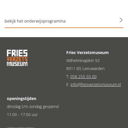
bekijk het onderwijsprogramma
Fries Verzetsmuseum
Wilhelminaplein 92
8911 BS Leeuwarden
T:
058 255 55 00
E:
info@friesverzetsmuseum.nl
openingstijden
dinsdag t/m zondag geopend
11.00 - 17.00 uur