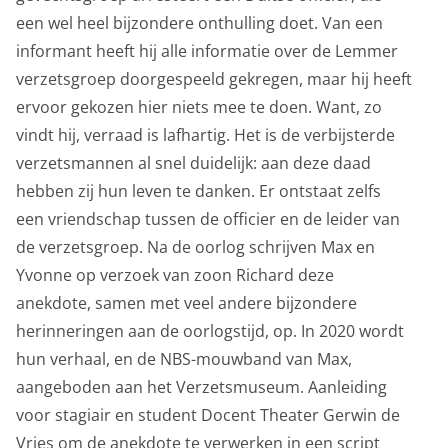
een wel heel bijzondere onthulling doet. Van een
informant heeft hij alle informatie over de Lemmer
Privacy opties
verzetsgroep doorgespeeld gekregen, maar hij heeft
ervoor gekozen hier niets mee te doen. Want, zo
Dankzij cookies hoef je niet steeds dezelfde
vindt hij, verraad is lafhartig. Het is de verbijsterde
informatie in te voeren wanneer je onze site bekijkt.
verzetsmannen al snel duidelijk: aan deze daad
Ze geven ons ook inzicht hoe je onze site bekijkt. Zo
hebben zij hun leven te danken. Er ontstaat zelfs
kunnen wij deze steeds beter maken.
een vriendschap tussen de officier en de leider van
Functionele cookies
de verzetsgroep. Na de oorlog schrijven Max en
Yvonne op verzoek van zoon Richard deze
Functionele cookies zijn nodig om de website goed te
anekdote, samen met veel andere bijzondere
laten functioneren. Voor het opslaan van de privacy
herinneringen aan de oorlogstijd, op. In 2020 wordt
voorkeur, het maken van een boeking en dergelijke
hun verhaal, en de NBS-mouwband van Max,
acties zijn deze cookies noodzakelijk.
aangeboden aan het Verzetsmuseum. Aanleiding
Functionele cookies
voor stagiair en student Docent Theater Gerwin de
Analytische cookies
Vries om de anekdote te verwerken in een script