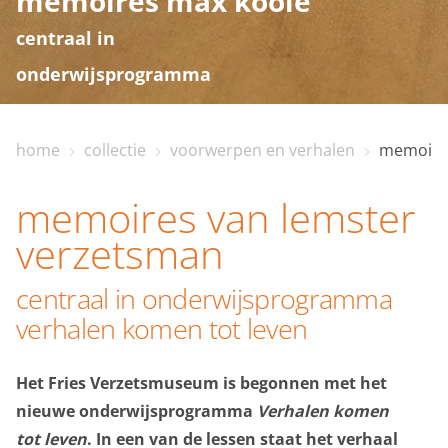
memoires max koole
centraal in
onderwijsprogramma
home
collectie
voorwerpen en verhalen
memoires
home
memoires van lemster
bezoekinfo
verzetsman
centraal in onderwijsprogramma
te zien en te doen
verhalen komen tot leven
collectie
Het Fries Verzetsmuseum is begonnen met het
nieuwe onderwijsprogramma
Verhalen komen
tot leven
. In een van de lessen staat het verhaal